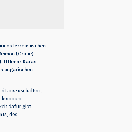
um österreichischen
Reimon (Grüne).
), Othmar Karas
es ungarischen
eit auszuschalten,
vollkommen
eit dafür gibt,
nts, des