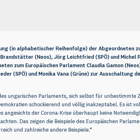
ng (in alphabetischer Reihenfolge) der Abgeordneten z
Brandstätter (Neos), Jörg Leichtfried (SPÖ) und Michel 
eten zum Europäischen Parlament Claudia Gamon (Neos
ieder (SPÖ) und Monika Vana (Grüne) zur Ausschaltung d
des ungarischen Parlaments, sich selbst für unbestimmte Z
Demokratien schockierend und völlig inakzeptabel. Es ist 
 es angesichts der Corona-Krise überhaupt keine Notwendigk
chten. Das zeigen die Beispiele des Europäischen Parlame
rreich und zahlreiche andere Beispiele.“