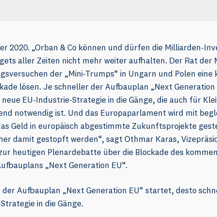
r 2020. „Orban & Co können und dürfen die Milliarden-Inve
ets aller Zeiten nicht mehr weiter aufhalten. Der Rat der 
gsversuchen der „Mini-Trumps“ in Ungarn und Polen eine 
ckade lösen. Je schneller der Aufbauplan „Next Generation
neue EU-Industrie-Strategie in die Gänge, die auch für Kle
gend notwendig ist. Und das Europaparlament wird mit begl
das Geld in europäisch abgestimmte Zukunftsprojekte geste
her damit gestopft werden“, sagt Othmar Karas, Vizepräsi
zur heutigen Plenardebatte über die Blockade des komm
Aufbauplans „Next Generation EU“.
r der Aufbauplan „Next Generation EU“ startet, desto schn
Strategie in die Gänge.