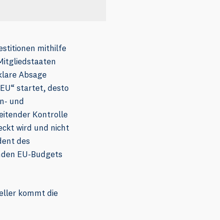
stitionen mithilfe
Mitgliedstaaten
klare Absage
 EU“ startet, desto
in- und
eitender Kontrolle
ckt wird und nicht
dent des
enden EU-Budgets
eller kommt die