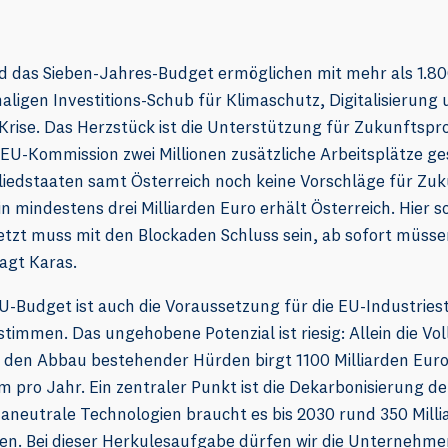
 das Sieben-Jahres-Budget ermöglichen mit mehr als 1.800
maligen Investitions-Schub für Klimaschutz, Digitalisierung
Krise. Das Herzstück ist die Unterstützung für Zukunftspr
EU-Kommission zwei Millionen zusätzliche Arbeitsplätze g
liedstaaten samt Österreich noch keine Vorschläge für Zuk
n mindestens drei Milliarden Euro erhält Österreich. Hier so
 Jetzt muss mit den Blockaden Schluss sein, ab sofort müssen
sagt Karas.
U-Budget ist auch die Voraussetzung für die EU-Industriest
timmen. Das ungehobene Potenzial ist riesig: Allein die Vo
den Abbau bestehender Hürden birgt 1100 Milliarden Euro
pro Jahr. Ein zentraler Punkt ist die Dekarbonisierung der
aneutrale Technologien braucht es bis 2030 rund 350 Milli
nen. Bei dieser Herkulesaufgabe dürfen wir die Unternehm